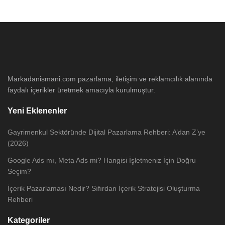
Markadanismani.com pazarlama, iletişim ve reklamcılık alanında
faydalı içerikler üretmek amacıyla kurulmuştur.
Yeni Eklenenler
Gayrimenkul Sektöründe Dijital Pazarlama Rehberi: A’dan Z’ye
(2026)
Google Ads mı, Meta Ads mi? Hangisi İşletmeniz İçin Doğru
Seçim?
İçerik Pazarlaması Nedir? Sıfırdan İçerik Stratejisi Oluşturma
Rehberi
Kategoriler